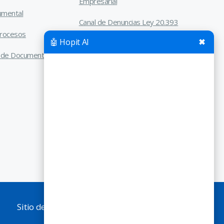
Empresarial
umental
Canal de Denuncias Ley 20.393
Procesos
🤖 Hopit AI
✖
ón de Documentos
®
Sitio desarrollado y diseñado por
MediaDream