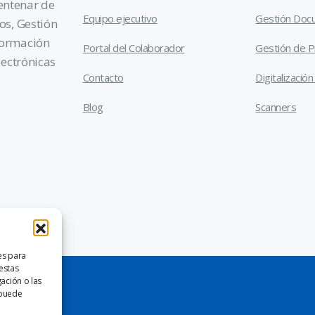
entenar de
Equipo ejecutivo
Gestión Doc
os, Gestión
formación
Portal del Colaborador
Gestión de 
lectrónicas
Contacto
Digitalizaci
Blog
Scanners
es para
estas
ación o las
, puede