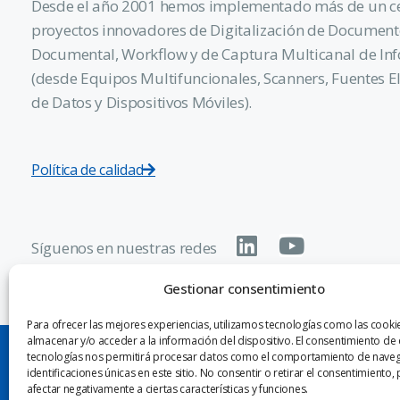
Desde el año 2001 hemos implementado más de un c
proyectos innovadores de Digitalización de Document
Documental, Workflow y de Captura Multicanal de In
(desde Equipos Multifuncionales, Scanners, Fuentes E
de Datos y Dispositivos Móviles).
Política de calidad
Síguenos en nuestras redes
Gestionar consentimiento
Para ofrecer las mejores experiencias, utilizamos tecnologías como las cooki
almacenar y/o acceder a la información del dispositivo. El consentimiento de 
tecnologías nos permitirá procesar datos como el comportamiento de naveg
®
© 2026 Valuetech
S.A. - A Ricoh Company
identificaciones únicas en este sitio. No consentir o retirar el consentimiento
afectar negativamente a ciertas características y funciones.