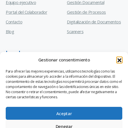
Equipo ejecutivo
Gestión Documental
Portal del Colaborador
Gestión de Procesos
Contacto
Digitalización de Documentos
Blog
Scanners
Legal
Gestionar consentimiento
Manual de Prevención de Delitos
Para ofrecer las mejores experiencias, utilizamos tecnologías como las
cookies para almacenar y/o acceder a la información del dispositivo. El
Código de Ética y Conducta Empresarial
consentimiento de estas tecnologías nos permitirá procesar datos como el
comportamiento de navegación o las identificaciones únicas en este sitio.
Canal de Denuncias Ley 20.393
No consentir o retirar el consentimiento, puede afectar negativamente a
ciertas características y funciones.
Aceptar
Denegar