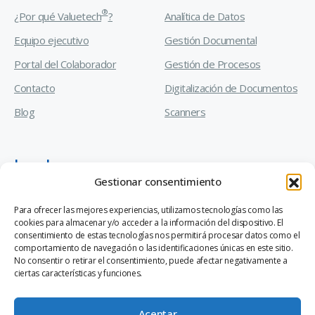
®
¿Por qué Valuetech
?
Analítica de Datos
Equipo ejecutivo
Gestión Documental
Portal del Colaborador
Gestión de Procesos
Contacto
Digitalización de Documentos
Blog
Scanners
Legal
Gestionar consentimiento
Manual de Prevención de Delitos
Para ofrecer las mejores experiencias, utilizamos tecnologías como las
cookies para almacenar y/o acceder a la información del dispositivo. El
Código de Ética y Conducta Empresarial
consentimiento de estas tecnologías nos permitirá procesar datos como el
comportamiento de navegación o las identificaciones únicas en este sitio.
Canal de Denuncias Ley 20.393
No consentir o retirar el consentimiento, puede afectar negativamente a
ciertas características y funciones.
Aceptar