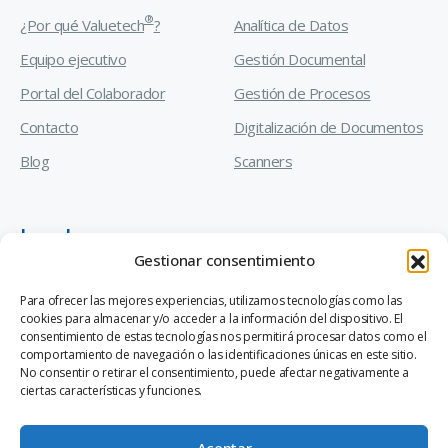
®
¿Por qué Valuetech
?
Analítica de Datos
Equipo ejecutivo
Gestión Documental
Portal del Colaborador
Gestión de Procesos
Contacto
Digitalización de Documentos
Blog
Scanners
Legal
Gestionar consentimiento
Manual de Prevención de Delitos
Para ofrecer las mejores experiencias, utilizamos tecnologías como las
cookies para almacenar y/o acceder a la información del dispositivo. El
Código de Ética y Conducta Empresarial
consentimiento de estas tecnologías nos permitirá procesar datos como el
comportamiento de navegación o las identificaciones únicas en este sitio.
Canal de Denuncias Ley 20.393
No consentir o retirar el consentimiento, puede afectar negativamente a
ciertas características y funciones.
Aceptar