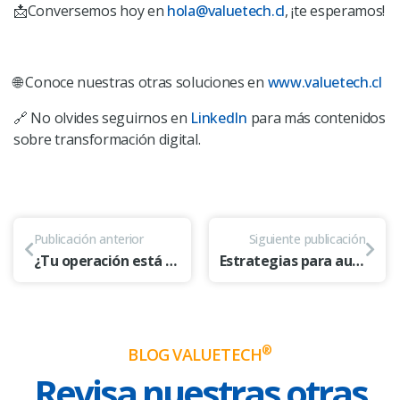
📩
Conversemos hoy en
hola@valuetech.cl
, ¡te esperamos!
🌐 Conoce nuestras otras soluciones en
www.valuetech.cl
🔗 No olvides seguirnos en
LinkedIn
para más contenidos
sobre transformación digital.
Publicación anterior
Siguiente publicación
¿Tu operación está atrapada en parches? Rompe con el caos operativo y avanza hacia una automatización inteligente
Estrategias para automatizar el onboarding digital en las fintech: eficiencia operativa con resguardo documental y cumplimiento normativo
®
BLOG VALUETECH
Revisa nuestras otras