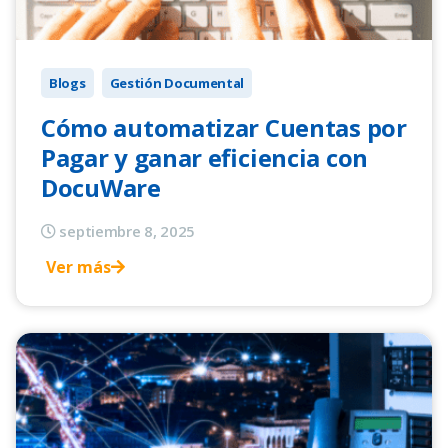
Blogs
Gestión Documental
Cómo automatizar Cuentas por
Pagar y ganar eficiencia con
DocuWare
septiembre 8, 2025
Ver más