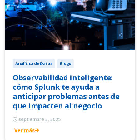
Analítica de Datos
Blogs
Observabilidad inteligente:
cómo Splunk te ayuda a
anticipar problemas antes de
que impacten al negocio
septiembre 2, 2025
Ver más