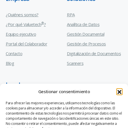
¿Quiénes somos?
RPA
®
¿Por qué Valuetech
?
Analítica de Datos
Equipo ejecutivo
Gestión Documental
Portal del Colaborador
Gestión de Procesos
Contacto
Digitalización de Documentos
Blog
Scanners
Legal
Gestionar consentimiento
Manual de Prevención de Delitos
Para ofrecer las mejores experiencias, utilizamos tecnologías como las
cookies para almacenar y/o acceder a la información del dispositivo. El
Código de Ética y Conducta Empresarial
consentimiento de estas tecnologías nos permitirá procesar datos como el
comportamiento de navegación o las identificaciones únicas en este sitio.
Canal de Denuncias Ley 20.393
No consentir o retirar el consentimiento, puede afectar negativamente a