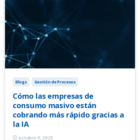
Blogs
Gestión de Procesos
Cómo las empresas de
consumo masivo están
cobrando más rápido gracias a
la IA
octubre 9, 2025