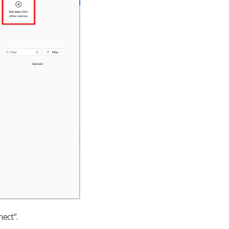
ect”.