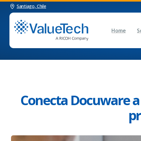
Santiago, Chile
Home
S
Conecta Docuware a P
p