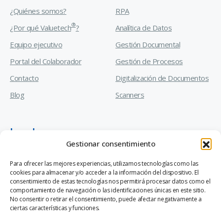
¿Quiénes somos?
RPA
®
¿Por qué Valuetech
?
Analítica de Datos
Equipo ejecutivo
Gestión Documental
Portal del Colaborador
Gestión de Procesos
Contacto
Digitalización de Documentos
Blog
Scanners
Legal
Gestionar consentimiento
Manual de Prevención de Delitos
Para ofrecer las mejores experiencias, utilizamos tecnologías como las
cookies para almacenar y/o acceder a la información del dispositivo. El
Código de Ética y Conducta Empresarial
consentimiento de estas tecnologías nos permitirá procesar datos como el
comportamiento de navegación o las identificaciones únicas en este sitio.
Canal de Denuncias Ley 20.393
No consentir o retirar el consentimiento, puede afectar negativamente a
ciertas características y funciones.