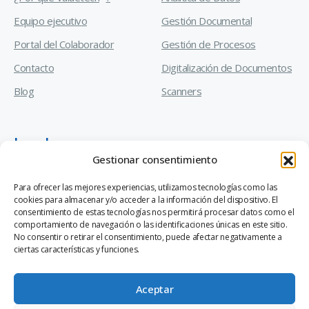
Equipo ejecutivo
Gestión Documental
Portal del Colaborador
Gestión de Procesos
Contacto
Digitalización de Documentos
Blog
Scanners
Legal
Gestionar consentimiento
Manual de Prevención de Delitos
Para ofrecer las mejores experiencias, utilizamos tecnologías como las
cookies para almacenar y/o acceder a la información del dispositivo. El
Código de Ética y Conducta Empresarial
consentimiento de estas tecnologías nos permitirá procesar datos como el
comportamiento de navegación o las identificaciones únicas en este sitio.
Canal de Denuncias Ley 20.393
No consentir o retirar el consentimiento, puede afectar negativamente a
ciertas características y funciones.
Aceptar