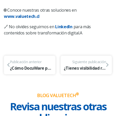
🌐 Conoce nuestras otras soluciones en
www.valuetech.cl
🔗 No olvides seguirnos en
LinkedIn
para más
contenidos sobre transformación digital.A
Publicación anterior
Siguiente publicación
¿Cómo DocuWare puede ayudarte a cumplir con la Ley de Protección de Datos Personales en Chile?
¿Tienes visibilidad real de tu infraestructura? Cómo Splunk redefine la seguridad y la operación TI
®
BLOG VALUETECH
Revisa nuestras otras