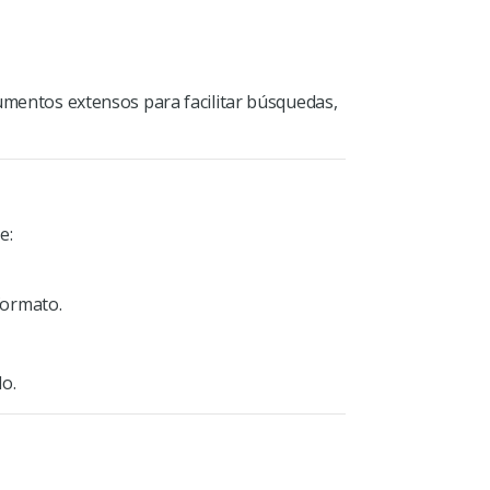
umentos extensos para facilitar búsquedas,
e:
formato.
o.