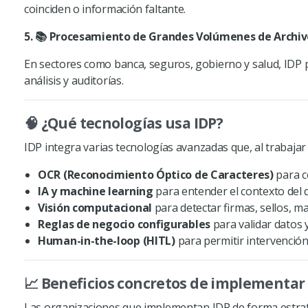
coinciden o información faltante.
5.
📚 Procesamiento de Grandes Volúmenes de Archivo
En sectores como banca, seguros, gobierno y salud,
IDP
p
análisis y auditorías.
🧠 ¿Qué tecnologías usa
IDP
?
IDP
integra varias tecnologías avanzadas que, al trabaja
OCR (Reconocimiento Óptico de Caracteres)
para c
IA y machine learning
para entender el contexto del
Visión computacional
para detectar firmas, sellos, m
Reglas de negocio configurables
para validar datos y
Human-in-the-loop (HITL)
para permitir intervenció
📈 Beneficios concretos de implementar
Las organizaciones que implementan
IDP
de forma estrat