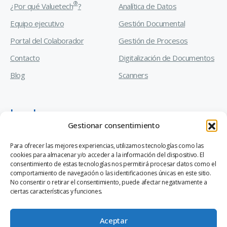
®
¿Por qué Valuetech
?
Analítica de Datos
Equipo ejecutivo
Gestión Documental
Portal del Colaborador
Gestión de Procesos
Contacto
Digitalización de Documentos
Blog
Scanners
Legal
Gestionar consentimiento
Manual de Prevención de Delitos
Para ofrecer las mejores experiencias, utilizamos tecnologías como las
cookies para almacenar y/o acceder a la información del dispositivo. El
Código de Ética y Conducta Empresarial
consentimiento de estas tecnologías nos permitirá procesar datos como el
comportamiento de navegación o las identificaciones únicas en este sitio.
Canal de Denuncias Ley 20.393
No consentir o retirar el consentimiento, puede afectar negativamente a
ciertas características y funciones.
Aceptar