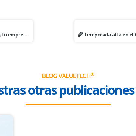
🔭 Monitoreo vs 🔬 Observabilidad: ¿Tu empresa realmente tiene control sobre su infraestructura?
®
BLOG VALUETECH
tras otras publicaciones