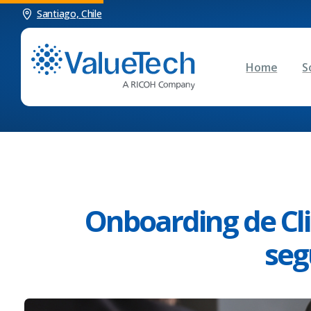
Santiago, Chile
Home
S
Onboarding de Clie
seg