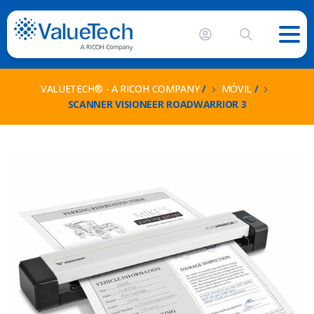
VALUETECH® - A RICOH COMPANY
/
MÓVIL
/
SCANNER VISIONEER ROADWARRIOR 3