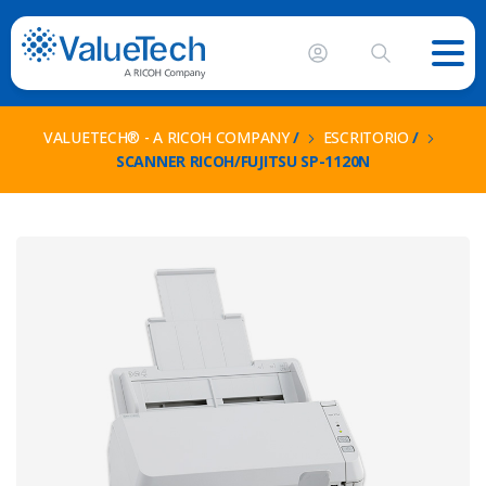
VALUETECH® - A RICOH COMPANY
/
ESCRITORIO
/
SCANNER RICOH/FUJITSU SP-1120N