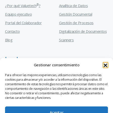
®
¿Por qué Valuetech
?
Analítica de Datos
Equipo ejecutivo
Gestión Documental
Portal del Colaborador
Gestión de Procesos
Contacto
Digitalización de Documentos
Blog
Scanners
Legal
Gestionar consentimiento
Manual de Prevención de Delitos
Para ofrecer las mejores experiencias, utilizamos tecnologías como las
cookies para almacenar y/o acceder a la información del dispositivo. El
Código de Ética y Conducta Empresarial
consentimiento de estas tecnologías nos permitirá procesar datos como el
comportamiento de navegación o las identificaciones únicas en este sitio.
Canal de Denuncias Ley 20.393
No consentir o retirar el consentimiento, puede afectar negativamente a
ciertas características y funciones.
Aceptar