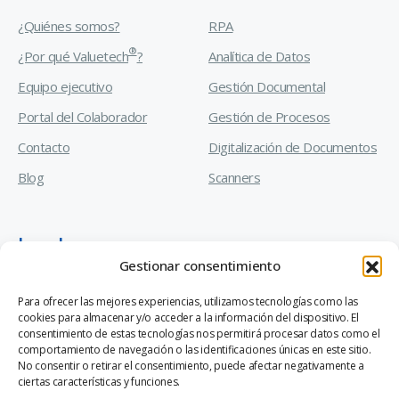
¿Quiénes somos?
RPA
®
¿Por qué Valuetech
?
Analítica de Datos
Equipo ejecutivo
Gestión Documental
Portal del Colaborador
Gestión de Procesos
Contacto
Digitalización de Documentos
Blog
Scanners
Legal
Gestionar consentimiento
Manual de Prevención de Delitos
Para ofrecer las mejores experiencias, utilizamos tecnologías como las
cookies para almacenar y/o acceder a la información del dispositivo. El
Código de Ética y Conducta Empresarial
consentimiento de estas tecnologías nos permitirá procesar datos como el
comportamiento de navegación o las identificaciones únicas en este sitio.
Canal de Denuncias Ley 20.393
No consentir o retirar el consentimiento, puede afectar negativamente a
ciertas características y funciones.