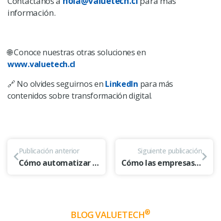
Contáctanos a
hola@valuetech.cl
para más
información.
🌐 Conoce nuestras otras soluciones en
www.valuetech.cl
🔗 No olvides seguirnos en
LinkedIn
para más
contenidos sobre transformación digital.
Publicación anterior
Siguiente publicación
Cómo automatizar Cuentas por Pagar y ganar eficiencia con DocuWare
Cómo las empresas de consumo masivo están cobrando más rápido gracias a la IA
®
BLOG VALUETECH