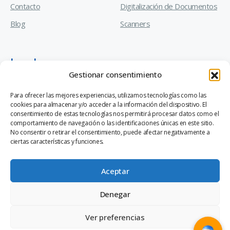
Contacto
Digitalización de Documentos
Blog
Scanners
Legal
Gestionar consentimiento
Manual de Prevención de Delitos
Para ofrecer las mejores experiencias, utilizamos tecnologías como las
cookies para almacenar y/o acceder a la información del dispositivo. El
Código de Ética y Conducta Empresarial
consentimiento de estas tecnologías nos permitirá procesar datos como el
comportamiento de navegación o las identificaciones únicas en este sitio.
Canal de Denuncias Ley 20.393
No consentir o retirar el consentimiento, puede afectar negativamente a
ciertas características y funciones.
Aceptar
Denegar
®
© 2026 Valuetech
S.A. - A Ricoh Company
Ver preferencias