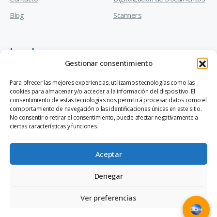
Blog
Scanners
Legal
Gestionar consentimiento
Manual de Prevención de Delitos
Para ofrecer las mejores experiencias, utilizamos tecnologías como las
cookies para almacenar y/o acceder a la información del dispositivo. El
Código de Ética y Conducta Empresarial
consentimiento de estas tecnologías nos permitirá procesar datos como el
comportamiento de navegación o las identificaciones únicas en este sitio.
Canal de Denuncias Ley 20.393
No consentir o retirar el consentimiento, puede afectar negativamente a
ciertas características y funciones.
Aceptar
Denegar
®
© 2026 Valuetech
S.A. - A Ricoh Company
Ver preferencias
®
Sitio desarrollado y diseñado por
MediaDream