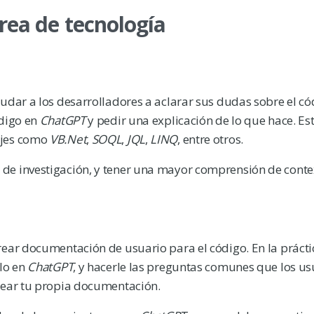
área de tecnología
yudar a los desarrolladores a aclarar sus dudas sobre el c
ódigo en
ChatGPT
y pedir una explicación de lo que hace. E
ajes como
VB.Net
,
SOQL
,
JQL
,
LINQ
, entre otros.
de investigación, y tener una mayor comprensión de conte
rear documentación de usuario para el código. En la práct
llo en
ChatGPT
, y hacerle las preguntas comunes que los us
rear tu propia documentación.