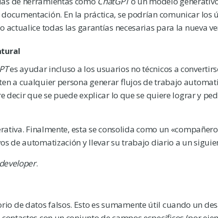
adas de herramientas como
ChatGPT
o un modelo generativo
 documentación. En la práctica, se podrían comunicar los 
 actualice todas las garantías necesarias para la nueva ve
atural
GPT
es ayudar incluso a los usuarios no técnicos a convertirs
en a cualquier persona generar flujos de trabajo automat
e decir que se puede explicar lo que se quiere lograr y pedi
rativa. Finalmente, esta se consolida como un «compañer
s de automatización y llevar su trabajo diario a un siguien
 developer
.
io de datos falsos. Esto es sumamente útil cuando un des
e contactos con un conjunto de campos específicos (por eje