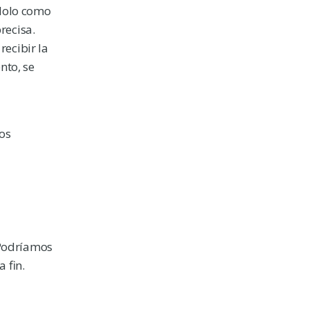
ndolo como
recisa.
recibir la
nto, se
los
 Podríamos
 fin.