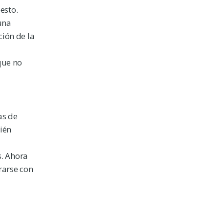
esto.
 una
ión de la
 que no
as de
bién
s. Ahora
rarse con