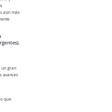
os
 es aún más
mente
a
rgentes).
o un gran
os avances
as que