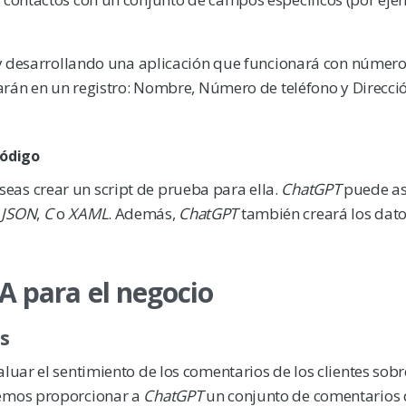
toy desarrollando una aplicación que funcionará con númer
izarán en un registro: Nombre, Número de teléfono y Direcci
código
eas crear un script de prueba para ella.
ChatGPT
puede asi
,
JSON
,
C
o
XAML
. Además,
ChatGPT
también creará los dat
A para el negocio
es
valuar el sentimiento de los comentarios de los clientes sob
demos proporcionar a
ChatGPT
un conjunto de comentarios 