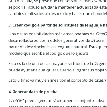
Aún más allá, se prevé que con versiones más avanz
se podría incluso ayudar a mantener actualizada esta
cambios realizados al desarrollo y hacer que el modelo
3. Crear código a partir de solicitudes de lenguaje n
Una de las posibilidades más emocionantes de
Chat
desarrolladores. Los modelos generativos de
IA
permit
partir de descripciones en lenguaje natural. Esto quier
modelo que escriba el código que lo ejecute.
Esta es la de una de las mayores virtudes de la
IA
gene
puede ayudar a cualquier usuario a lograr sus objetivo
Esto último va muy en línea con el concepto de
citizen
4. Generar data de prueba
ChatGPT
puede generar rápidamente conjuntos aleator
necesita conjuntos de datos de prueba, como listas d