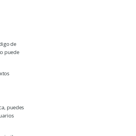
ódigo de
sto puede
xtos
ica, puedes
uarios