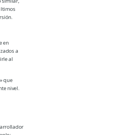
 similar,
últimos
rsión.
e en
izados a
rle al
o» que
te nivel.
arrollador
mplo: