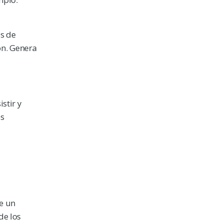
os de
ón. Genera
stir y
os
re un
de los