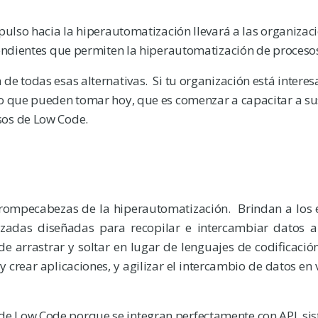
pulso hacia la hiperautomatización llevará a las organizac
pendientes que permiten la hiperautomatización de proceso
de todas esas alternativas. Si tu organización está intere
so que pueden tomar hoy, que es comenzar a capacitar a s
sos de Low Code.
 rompecabezas de la hiperautomatización. Brindan a los 
izadas diseñadas para recopilar e intercambiar datos a
e arrastrar y soltar en lugar de lenguajes de codificaci
 crear aplicaciones, y agilizar el intercambio de datos en 
e Low Code porque se integran perfectamente con API, si