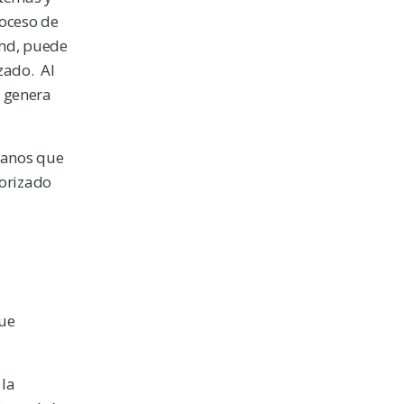
roceso de
end, puede
zado. Al
e genera
manos que
iorizado
que
 la