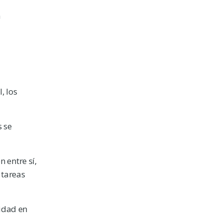
a
, los
s se
 entre sí,
 tareas
idad en