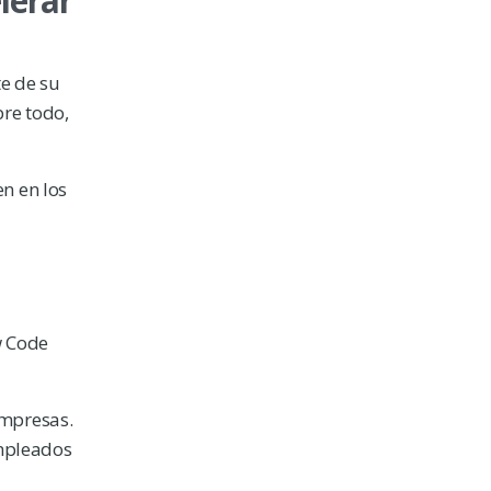
lerar
e de su
re todo,
n en los
w Code
empresas.
empleados