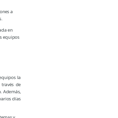
iones a
s.
sada en
us equipos
equipos la
 través de
ón. Además,
varios días
stemas y