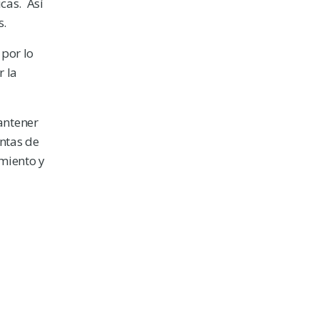
cas. Así
s.
por lo
 la
antener
ntas de
miento y