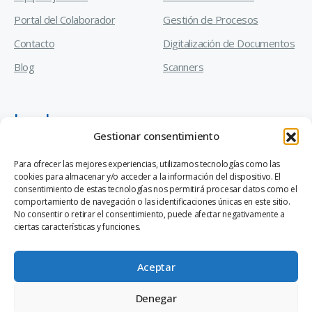
Portal del Colaborador
Gestión de Procesos
Contacto
Digitalización de Documentos
Blog
Scanners
Legal
Gestionar consentimiento
Manual de Prevención de Delitos
Para ofrecer las mejores experiencias, utilizamos tecnologías como las
cookies para almacenar y/o acceder a la información del dispositivo. El
Código de Ética y Conducta Empresarial
consentimiento de estas tecnologías nos permitirá procesar datos como el
comportamiento de navegación o las identificaciones únicas en este sitio.
Canal de Denuncias Ley 20.393
No consentir o retirar el consentimiento, puede afectar negativamente a
ciertas características y funciones.
Aceptar
Denegar
®
© 2026 Valuetech
S.A. - A Ricoh Company