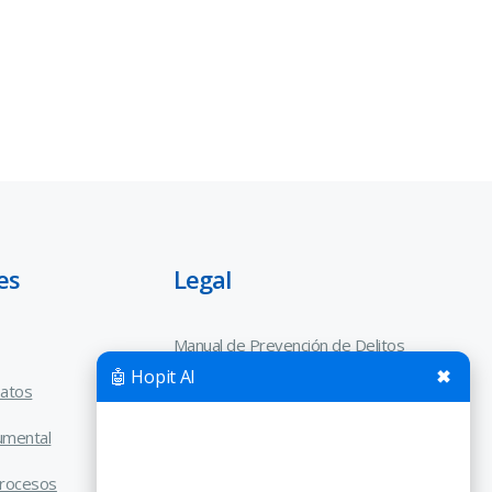
es
Legal
Manual de Prevención de Delitos
🤖 Hopit AI
✖
Datos
Código de Ética y Conducta
Empresarial
umental
Canal de Denuncias Ley 20.393
Procesos