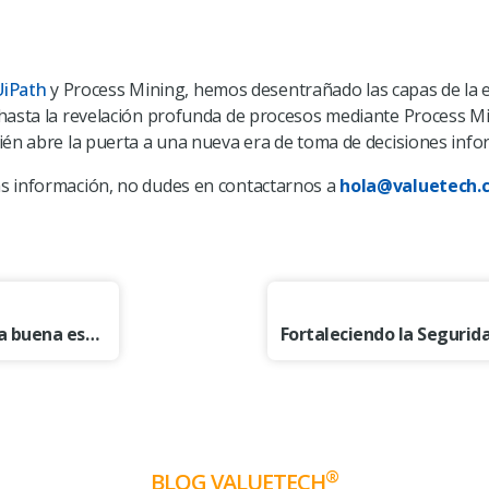
UiPath
y Process Mining, hemos desentrañado las capas de la e
hasta la revelación profunda de procesos mediante Process Min
ién abre la puerta a una nueva era de toma de decisiones info
s información, no dudes en contactarnos a
hola@valuetech.c
Los 3 componentes básicos para una buena estrategia de gestión de contratos
®
BLOG VALUETECH