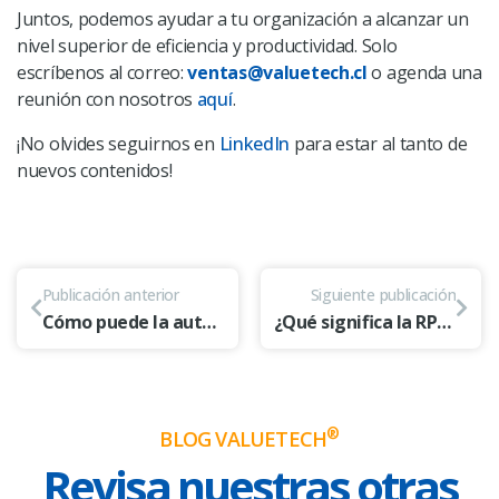
Juntos, podemos ayudar a tu organización a alcanzar un
nivel superior de eficiencia y productividad. Solo
escríbenos al correo:
ventas@valuetech.cl
o agenda una
reunión con nosotros
aquí
.
¡No olvides seguirnos en
LinkedIn
para estar al tanto de
nuevos contenidos!
Publicación anterior
Siguiente publicación
Cómo puede la automatización integrar la operación y el servicio al cliente
¿Qué significa la RPA impulsada por IA para las empresas?
®
BLOG VALUETECH
Revisa nuestras otras