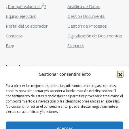
®
¿Por qué Valuetech
?
Analítica de Datos
Equipo ejecutivo
Gestión Documental
Portal del Colaborador
Gestión de Procesos
Contacto
Digitalización de Documentos
Blog
Scanners
Legal
Gestionar consentimiento
Manual de Prevención de Delitos
Para ofrecer las mejores experiencias, utilizamos tecnologías como las
cookies para almacenar y/o acceder a la información del dispositivo. El
Código de Ética y Conducta Empresarial
consentimiento de estas tecnologías nos permitirá procesar datos como el
comportamiento de navegación o las identificaciones únicas en este sitio.
Canal de Denuncias Ley 20.393
No consentir o retirar el consentimiento, puede afectar negativamente a
ciertas características y funciones.
Aceptar