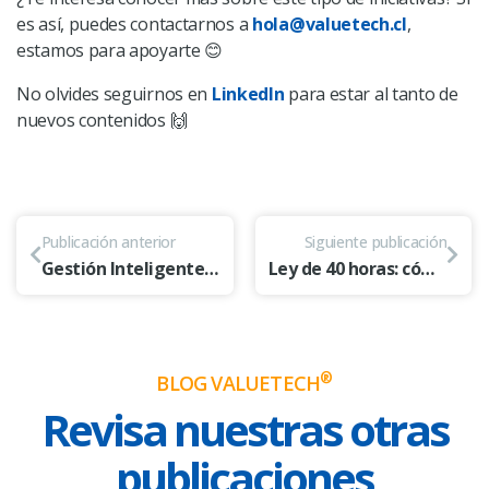
es así, puedes contactarnos a
hola@valuetech.cl
,
estamos para apoyarte 😊
No olvides seguirnos en
LinkedIn
para estar al tanto de
nuevos contenidos 🙌
Publicación anterior
Siguiente publicación
Gestión Inteligente de Documentos con IA: súmate a esta revolución ⬇️
Ley de 40 horas: cómo la tecnología (especialmente la IA) puede facilitar su implementación
®
BLOG VALUETECH
Revisa nuestras otras
publicaciones