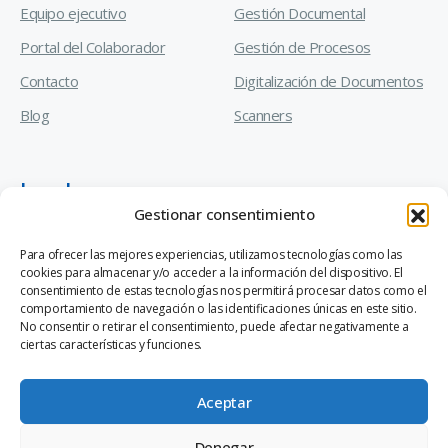
Equipo ejecutivo
Gestión Documental
Portal del Colaborador
Gestión de Procesos
Contacto
Digitalización de Documentos
Blog
Scanners
Legal
Gestionar consentimiento
Manual de Prevención de Delitos
Para ofrecer las mejores experiencias, utilizamos tecnologías como las
cookies para almacenar y/o acceder a la información del dispositivo. El
Código de Ética y Conducta Empresarial
consentimiento de estas tecnologías nos permitirá procesar datos como el
comportamiento de navegación o las identificaciones únicas en este sitio.
Canal de Denuncias Ley 20.393
No consentir o retirar el consentimiento, puede afectar negativamente a
ciertas características y funciones.
Aceptar
Denegar